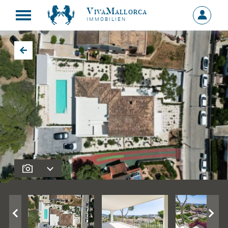
VivaMallorca
Anmelde
IMMOBILIEN
MEIN
KONTO
Zurück zu den Suchergebnissen