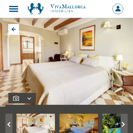
VivaMallorca
Anmelde
IMMOBILIEN
MEIN
KONTO
Zurück zu den Suchergebnissen