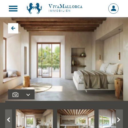
VivaMallorca
Anmelde
IMMOBILIEN
MEIN
KONTO
Zurück zu den Suchergebnissen