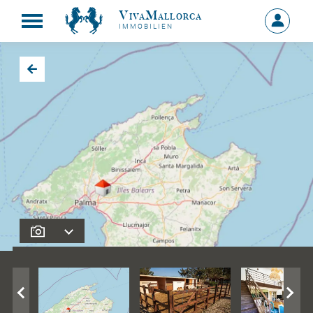
VivaMallorca
Anmelde
IMMOBILIEN
MEIN
KONTO
Zurück zu den Suchergebnissen