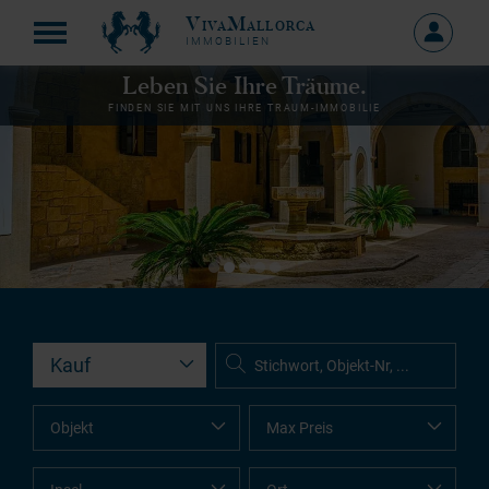
VivaMallorca
Anmelde
IMMOBILIEN
MEIN
KONTO
Leben Sie Ihre Träume.
FINDEN SIE MIT UNS IHRE TRAUM-IMMOBILIE