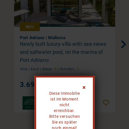
NEU
Port Adriano | Mallorca
Newly built luxury-villa with sea views
and saltwater pool, on the marina of
Port Adriano
Villa |
Kauf
|
Bäder:
3
|
Schlafzi.:
3
3.690.000 €
Diese Immobilie
ist im Moment
Merken
nicht
erreichbar.
Bitte versuchen
Sie es später
1 / 20
noch einmal!