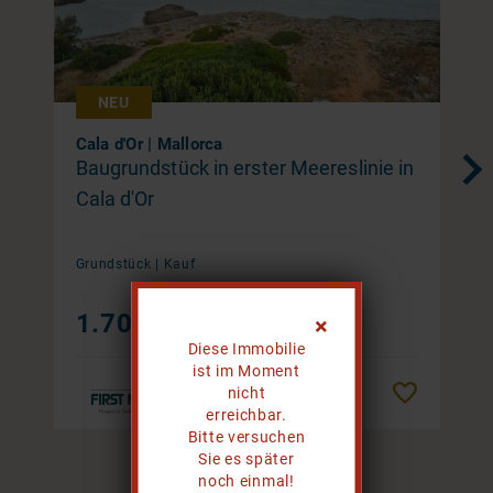
NEU
Cala d'Or | Mallorca
Baugrundstück in erster Meereslinie in
Cala d'Or
Grundstück |
Kauf
1.700.000 €
Diese Immobilie
ist im Moment
nicht
Merken
erreichbar.
Bitte versuchen
Sie es später
1 / 20
noch einmal!