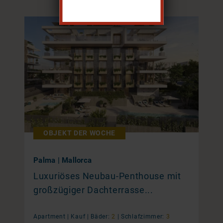
OBJEKT DER WOCHE
Palma | Mallorca
Luxuriöses Neubau-Penthouse mit
großzügiger Dachterrasse...
Apartment |
Kauf
|
Bäder:
2
|
Schlafzimmer:
3