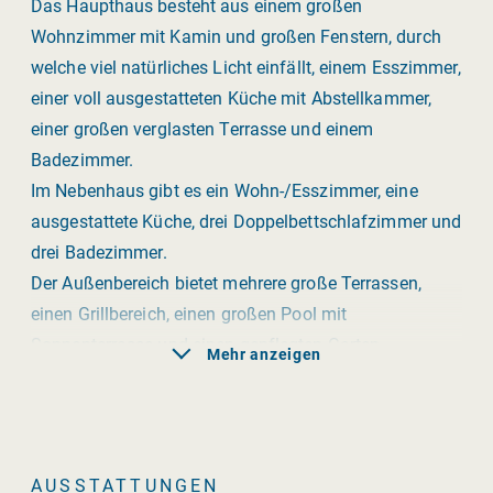
Das Haupthaus besteht aus einem großen
Wohnzimmer mit Kamin und großen Fenstern, durch
welche viel natürliches Licht einfällt, einem Esszimmer,
einer voll ausgestatteten Küche mit Abstellkammer,
einer großen verglasten Terrasse und einem
Badezimmer.
Im Nebenhaus gibt es ein Wohn-/Esszimmer, eine
ausgestattete Küche, drei Doppelbettschlafzimmer und
drei Badezimmer.
Der Außenbereich bietet mehrere große Terrassen,
einen Grillbereich, einen großen Pool mit
Sonnenterrasse und einen gepflegten Garten.
Mehr anzeigen
Nur vier Kilometer vom Dorf entfernt finden Sie alle
notwendigen Läden, Bäcker, Bars, Restaurants,
Banken, Ärzte, Apotheken und Supermärkte.
Mit dem Auto erreichen Sie in ca. 15 Minuten die
AUSSTATTUNGEN