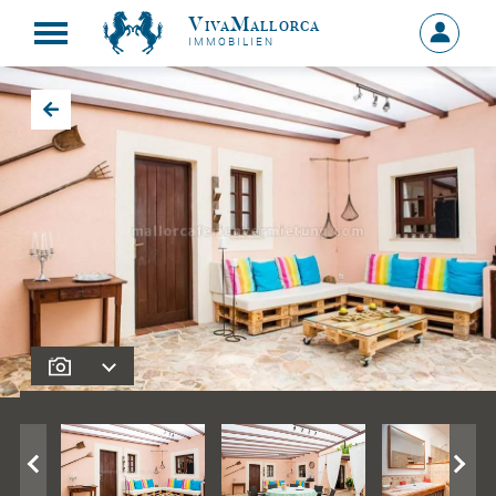
VivaMallorca
Anmelde
IMMOBILIEN
MEIN
KONTO
Zurück zu den Suchergebnissen