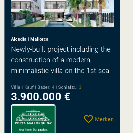
Alcudia | Mallorca
Newly-built project including the
construction of a modern,
minimalistic villa on the 1st sea
line of Llenaire
Villa | Kauf |
Bäder:
4
|
Schlafzi.:
3
3.900.000 €
Merken