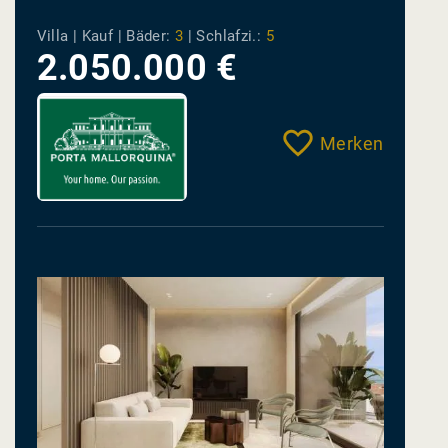
Swimmingpool und allerbesten
Villa | Kauf |
Bäder:
3
|
Schlafzi.:
5
Bauqualitäten
2.050.000 €
Merken