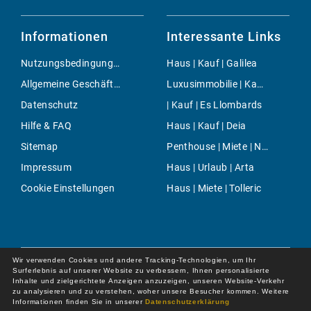
Informationen
Interessante Links
Nutzungsbedingungen
Haus | Kauf | Galilea
Allgemeine Geschäftsbedingungen
Luxusimmobilie | Kauf | Cala Mondrago
Datenschutz
| Kauf | Es Llombards
Hilfe & FAQ
Haus | Kauf | Deia
Sitemap
Penthouse | Miete | Northeast Countryside
Impressum
Haus | Urlaub | Arta
Cookie Einstellungen
Haus | Miete | Tolleric
Wir verwenden Cookies und andere Tracking-Technologien, um Ihr
Surferlebnis auf unserer Website zu verbessern, Ihnen personalisierte
Inhalte und zielgerichtete Anzeigen anzuzeigen, unseren Website-Verkehr
zu analysieren und zu verstehen, woher unsere Besucher kommen. Weitere
Informationen finden Sie in unserer
Datenschutzerklärung