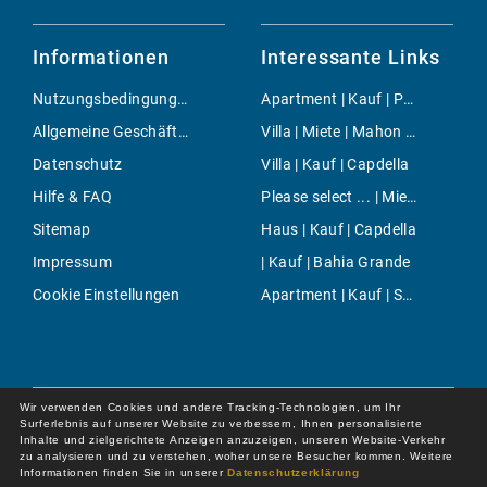
Informationen
Interessante Links
Nutzungsbedingungen
Apartment | Kauf | Portixol & Molinar
Allgemeine Geschäftsbedingungen
Villa | Miete | Mahon City
Datenschutz
Villa | Kauf | Capdella
Hilfe & FAQ
Please select ... | Miete | Costa de la Calma
Sitemap
Haus | Kauf | Capdella
Impressum
| Kauf | Bahia Grande
Cookie Einstellungen
Apartment | Kauf | Soller
Wir verwenden Cookies und andere Tracking-Technologien, um Ihr
Surferlebnis auf unserer Website zu verbessern, Ihnen personalisierte
Inhalte und zielgerichtete Anzeigen anzuzeigen, unseren Website-Verkehr
zu analysieren und zu verstehen, woher unsere Besucher kommen. Weitere
Informationen finden Sie in unserer
Datenschutzerklärung