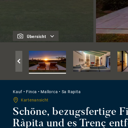
Übersicht
Kauf
•
Finca
•
Mallorca
•
Sa Rapita
Kartenansicht
Schöne, bezugsfertige F
Ràpita und es Trenç entf