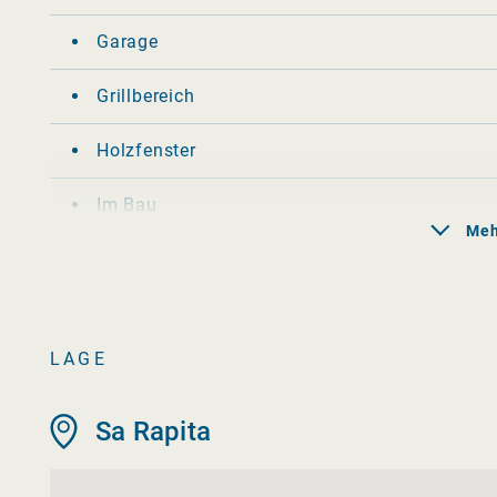
Garage
Grillbereich
Holzfenster
Im Bau
Meh
In Strandnähe
Klimaanlage
LAGE
Landscape
Möbliert
Sa Rapita
Obstbäume