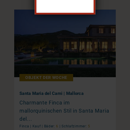
OBJEKT DER WOCHE
Santa Maria del Cami | Mallorca
Charmante Finca im
mallorquinischen Stil in Santa Maria
del...
Finca |
Kauf
|
Bäder:
6
|
Schlafzimmer:
5