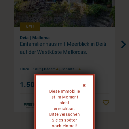
NEU
Deia | Mallorca
Einfamilienhaus mit Meerblick in Deià
auf der Westküste Mallorcas.
Finca |
Kauf
|
Bäder:
4
|
Schlafzi.:
4
1.500.000 €
Diese Immobilie
ist im Moment
nicht
Merken
erreichbar.
Bitte versuchen
Sie es später
1 / 20
noch einmal!