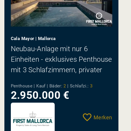
Cala Mayor | Mallorca
Neubau-Anlage mit nur 6
Einheiten - exklusives Penthouse
mit 3 Schlafzimmern, privater
Dachterrasse, Pool und
Penthouse | Kauf |
Bäder:
2
|
Schlafzi.:
3
Meerblick
2.950.000 €
Merken