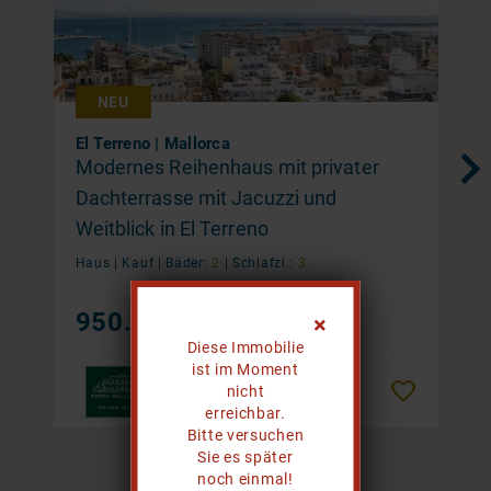
NEU
El Terreno | Mallorca
Modernes Reihenhaus mit privater
Dachterrasse mit Jacuzzi und
Weitblick in El Terreno
Haus |
Kauf
|
Bäder:
2
|
Schlafzi.:
3
950.000 €
Diese Immobilie
ist im Moment
nicht
Merken
erreichbar.
Bitte versuchen
Sie es später
1 / 20
noch einmal!