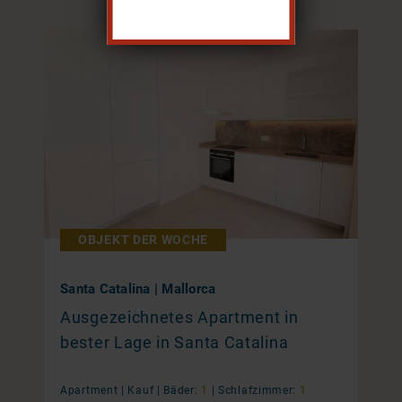
OBJEKT DER WOCHE
Santa Catalina | Mallorca
Ausgezeichnetes Apartment in
bester Lage in Santa Catalina
Apartment |
Kauf
|
Bäder:
1
|
Schlafzimmer:
1