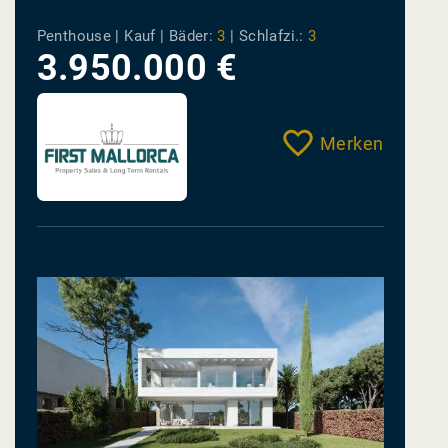
atemberaubendem 360°-
Penthouse | Kauf |
Bäder:
3
|
Schlafzi.:
3
Panoramablick auf Palma und...
3.950.000 €
Merken