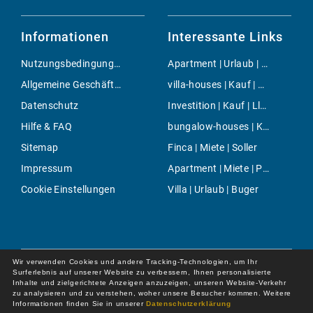
Informationen
Interessante Links
Nutzungsbedingungen
Apartment | Urlaub | Puerto de Pollensa
Allgemeine Geschäftsbedingungen
villa-houses | Kauf | Calvia
Datenschutz
Investition | Kauf | Lloseta
Hilfe & FAQ
bungalow-houses | Kauf | Palmanova
Sitemap
Finca | Miete | Soller
Impressum
Apartment | Miete | Portals Nous
Cookie Einstellungen
Villa | Urlaub | Buger
Wir verwenden Cookies und andere Tracking-Technologien, um Ihr
Surferlebnis auf unserer Website zu verbessern, Ihnen personalisierte
Inhalte und zielgerichtete Anzeigen anzuzeigen, unseren Website-Verkehr
zu analysieren und zu verstehen, woher unsere Besucher kommen. Weitere
Informationen finden Sie in unserer
Datenschutzerklärung