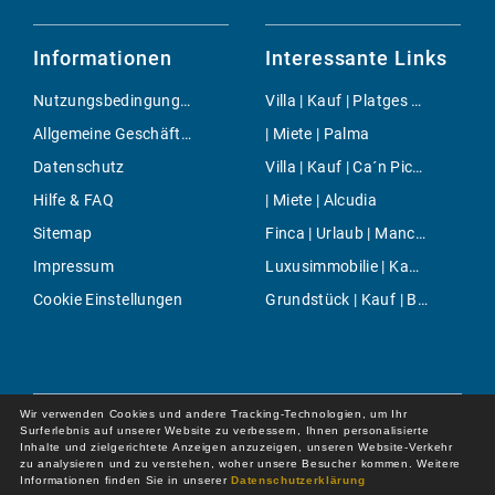
Informationen
Interessante Links
Nutzungsbedingungen
Villa | Kauf | Platges de Fornells
Allgemeine Geschäftsbedingungen
| Miete | Palma
Datenschutz
Villa | Kauf | Ca´n Picafort
Hilfe & FAQ
| Miete | Alcudia
Sitemap
Finca | Urlaub | Mancor de la Vall
Impressum
Luxusimmobilie | Kauf | Palmanova
Cookie Einstellungen
Grundstück | Kauf | Buger
Wir verwenden Cookies und andere Tracking-Technologien, um Ihr
Surferlebnis auf unserer Website zu verbessern, Ihnen personalisierte
Inhalte und zielgerichtete Anzeigen anzuzeigen, unseren Website-Verkehr
zu analysieren und zu verstehen, woher unsere Besucher kommen. Weitere
Informationen finden Sie in unserer
Datenschutzerklärung