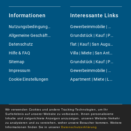
Informationen
Interessante Links
Nutzungsbedingungen
Gewerbeimmobilie | Miete | Biniali
Allgemeine Geschäftsbedingungen
Grundstück | Kauf | Petra
Datenschutz
flat | Kauf | San Augustin
Hilfe & FAQ
Villa | Miete | San Antonio ciudad
Sitemap
Grundstück | Kauf | Pol. Son Bugadelles
Impressum
Gewerbeimmobilie | Miete | Son Font
Cookie Einstellungen
Apartment | Miete | Las Rozas
Wir verwenden Cookies und andere Tracking-Technologien, um Ihr
Surferlebnis auf unserer Website zu verbessern, Ihnen personalisierte
Inhalte und zielgerichtete Anzeigen anzuzeigen, unseren Website-Verkehr
zu analysieren und zu verstehen, woher unsere Besucher kommen. Weitere
Informationen finden Sie in unserer
Datenschutzerklärung