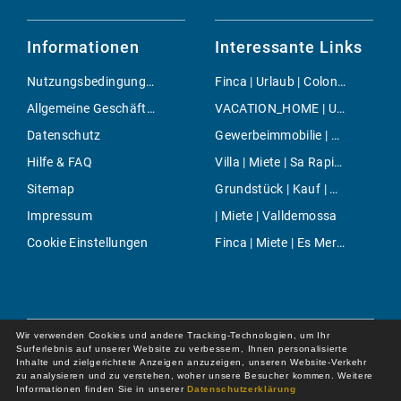
Informationen
Interessante Links
Nutzungsbedingungen
Finca | Urlaub | Colonia Sant Pere
Allgemeine Geschäftsbedingungen
VACATION_HOME | Urlaub | Llubi
Datenschutz
Gewerbeimmobilie | Kauf | Montuiri
Hilfe & FAQ
Villa | Miete | Sa Rapita
Sitemap
Grundstück | Kauf | Gotmar
Impressum
| Miete | Valldemossa
Cookie Einstellungen
Finca | Miete | Es Mercadal
Wir verwenden Cookies und andere Tracking-Technologien, um Ihr
Surferlebnis auf unserer Website zu verbessern, Ihnen personalisierte
Inhalte und zielgerichtete Anzeigen anzuzeigen, unseren Website-Verkehr
zu analysieren und zu verstehen, woher unsere Besucher kommen. Weitere
Informationen finden Sie in unserer
Datenschutzerklärung