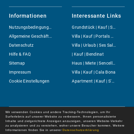
Informationen
Interessante Links
Nutzungsbedingungen
Grundstück | Kauf | S'Horta
Allgemeine Geschäftsbedingungen
Villa | Kauf | Portals Vells
Datenschutz
Villa | Urlaub | Ses Salines
Hilfe & FAQ
| Kauf | Bendinat
Sitemap
Haus | Miete | Sencelles
Impressum
Villa | Kauf | Cala Bona
Cookie Einstellungen
Apartment | Kauf | S'Estanyol
Wir verwenden Cookies und andere Tracking-Technologien, um Ihr
Surferlebnis auf unserer Website zu verbessern, Ihnen personalisierte
Inhalte und zielgerichtete Anzeigen anzuzeigen, unseren Website-Verkehr
zu analysieren und zu verstehen, woher unsere Besucher kommen. Weitere
Informationen finden Sie in unserer
Datenschutzerklärung