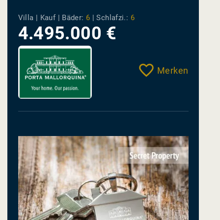
Santa Ponsa
Villa | Kauf |
Bäder:
6
|
Schlafzi.:
6
4.495.000 €
Merken