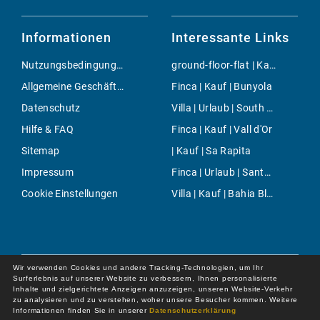
Informationen
Interessante Links
Nutzungsbedingungen
ground-floor-flat | Kauf | Port Andratx
Allgemeine Geschäftsbedingungen
Finca | Kauf | Bunyola
Datenschutz
Villa | Urlaub | South Majorca
Hilfe & FAQ
Finca | Kauf | Vall d'Or
Sitemap
| Kauf | Sa Rapita
Impressum
Finca | Urlaub | Santanyi
Cookie Einstellungen
Villa | Kauf | Bahia Blava
Wir verwenden Cookies und andere Tracking-Technologien, um Ihr
Surferlebnis auf unserer Website zu verbessern, Ihnen personalisierte
Inhalte und zielgerichtete Anzeigen anzuzeigen, unseren Website-Verkehr
zu analysieren und zu verstehen, woher unsere Besucher kommen. Weitere
Informationen finden Sie in unserer
Datenschutzerklärung