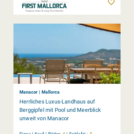
Merk
Manacor | Mallorca
Herrliches Luxus-Landhaus auf
Berggipfel mit Pool und Meerblick
unweit von Manacor
Finca | Kauf |
Bäder:
4
|
Schlafzi.:
5