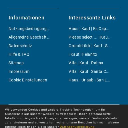
Informationen
Interessante Links
Nutzungsbedingungen
Haus | Kauf | Es Capdella
Allgemeine Geschäftsbedingungen
Please select ... | Kauf | Inca
Datenschutz
Grundstück | Kauf | Son Cotoner
Hilfe & FAQ
| Kauf | Felanitx
Sitemap
Villa | Kauf | Palma
Impressum
Villa | Kauf | Santa Catalina
Cookie Einstellungen
Haus | Urlaub | San Lorenzo
Wir verwenden Cookies und andere Tracking-Technologien, um Ihr
Surferlebnis auf unserer Website zu verbessern, Ihnen personalisierte
Inhalte und zielgerichtete Anzeigen anzuzeigen, unseren Website-Verkehr
zu analysieren und zu verstehen, woher unsere Besucher kommen. Weitere
Informationen finden Sie in unserer
Datenschutzerklärung