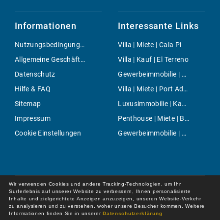
Informationen
Interessante Links
Nutzungsbedingungen
Villa | Miete | Cala Pi
Allgemeine Geschäftsbedingungen
Villa | Kauf | El Terreno
Datenschutz
Gewerbeimmobilie | Miete | Llucmajor / s'Arenal
Hilfe & FAQ
Villa | Miete | Port Adriano
Sitemap
Luxusimmobilie | Kauf | Centre Countryside
Impressum
Penthouse | Miete | Binidalí
Cookie Einstellungen
Gewerbeimmobilie | Miete | Maria de la Salut
Wir verwenden Cookies und andere Tracking-Technologien, um Ihr
Surferlebnis auf unserer Website zu verbessern, Ihnen personalisierte
Inhalte und zielgerichtete Anzeigen anzuzeigen, unseren Website-Verkehr
zu analysieren und zu verstehen, woher unsere Besucher kommen. Weitere
Informationen finden Sie in unserer
Datenschutzerklärung