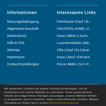
Informationen
Interessante Links
Nutzungsbedingungen
Penthouse | Kauf | Binissalem
Allgemeine Geschäftsbedingungen
VACATION_HOME | Urlaub | Soller
Datenschutz
Haus | Miete | Llucmajor
Hilfe & FAQ
Luxusimmobilie | Miete | Palma
Sitemap
Villa | Kauf | Es Canar
Impressum
Haus | Kauf | S'Arraco
Cookie Einstellungen
Finca | Miete | Ca´n Picafort
Wir verwenden Cookies und andere Tracking-Technologien, um Ihr
Surferlebnis auf unserer Website zu verbessern, Ihnen personalisierte
Inhalte und zielgerichtete Anzeigen anzuzeigen, unseren Website-Verkehr
zu analysieren und zu verstehen, woher unsere Besucher kommen. Weitere
Informationen finden Sie in unserer
Datenschutzerklärung