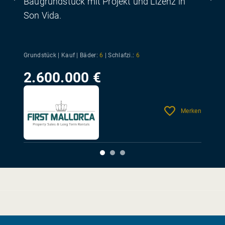
Baugrundstück mit Projekt und Lizenz in
Son Vida.
Grundstück | Kauf |
Bäder:
6
|
Schlafzi.:
6
2.600.000 €
Merken