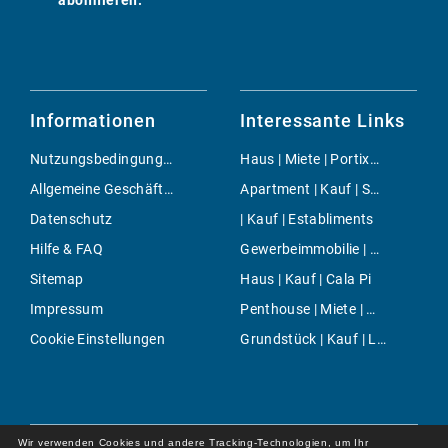
abonnieren.
Informationen
Interessante Links
Nutzungsbedingungen
Haus | Miete | Portixol & Molinar
Allgemeine Geschäftsbedingungen
Apartment | Kauf | Son Dameto
Datenschutz
| Kauf | Establiments
Hilfe & FAQ
Gewerbeimmobilie | Miete | Sa Coma
Sitemap
Haus | Kauf | Cala Pi
Impressum
Penthouse | Miete | Marratxi
Cookie Einstellungen
Grundstück | Kauf | Llombards
Wir verwenden Cookies und andere Tracking-Technologien, um Ihr