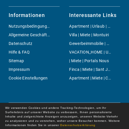
Informationen
Interessante Links
Nutzungsbedingungen
Apartment | Urlaub | Palma
Allgemeine Geschäftsbedingungen
Villa | Miete | Montuiri
Datenschutz
Gewerbeimmobilie | Kauf | Costa de la Calma
Hilfe & FAQ
VACATION_HOME | Urlaub | Ses Salines
Sitemap
| Miete | Portals Nous
Impressum
Finca | Miete | Sant Joan (Mallorca)
Cookie Einstellungen
Apartment | Miete | Can Pastilla
Wir verwenden Cookies und andere Tracking-Technologien, um Ihr
Surferlebnis auf unserer Website zu verbessern, Ihnen personalisierte
Inhalte und zielgerichtete Anzeigen anzuzeigen, unseren Website-Verkehr
zu analysieren und zu verstehen, woher unsere Besucher kommen. Weitere
Informationen finden Sie in unserer
Datenschutzerklärung