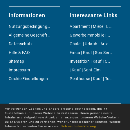
Informationen
Interessante Links
Nutzungsbedingungen
Apartment | Miete | Llubi
Allgemeine Geschäftsbedingungen
Gewerbeimmobilie | Miete | Capdella
Datenschutz
Chalet | Urlaub | Arta
Hilfe & FAQ
Finca | Kauf | Son Servera
Sitemap
Investition | Kauf | Cala Figuera
Impressum
| Kauf | Sant Elm
Cookie Einstellungen
Penthouse | Kauf | Torrenova
Wir verwenden Cookies und andere Tracking-Technologien, um Ihr
Surferlebnis auf unserer Website zu verbessern, Ihnen personalisierte
Inhalte und zielgerichtete Anzeigen anzuzeigen, unseren Website-Verkehr
zu analysieren und zu verstehen, woher unsere Besucher kommen. Weitere
Informationen finden Sie in unserer
Datenschutzerklärung